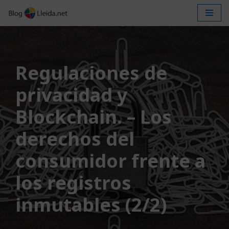
Saltar
al
contenido
Regulaciones de
privacidad y
Blockchain. – Los
derechos del
consumidor frente a
los registros
inmutables (2/2)