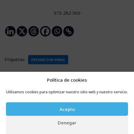
973 282 300
Etiquetas:
PREVENCIÓN PENAL
Política de cookies
Utilizamos cookies para optimizar nuestro sitio web y nuestro servicio.
Deja una respuesta
Tu dirección de correo electrónico no será publicada.
Acepto
Los campos obligatorios están marcados con
*
Denegar