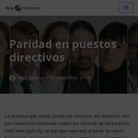
Saltar
al
contenido
Paridad en puestos
directivos
Sisco Sapena
10 noviembre, 2014
La semana que viene Lleida.net vivirá un día histórico. No
por habernos fulminado todos los récords de facturación
este mes (que sí), no porque vayamos a hacer la mayor
facturación histórica anual de la compañía (que también),