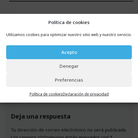
Antonio
RESPONDER
Política de cookies
el 8 marzo, 2021 a las 22:29
Utilizamos cookies para optimizar nuestro sitio web y nuestro servicio.
Genial SiSCo!! Ahora mas contratos por favor!! Trata
de arrancarlo!!
Acepto
Estaria doblemente feliz si son ellas las que hoy nos
los traen!!
Denegar
Preferencias
Política de cookies
Declaración de privacidad
Deja una respuesta
Tu dirección de correo electrónico no será publicada.
Los campos obligatorios están marcados con
*