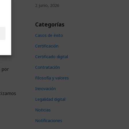
2 junio, 2026
Categorías
 la
Casos de éxito
Certificación
Certificado digital
Contratación
l por
Filosofía y valores
Innovación
otizamos
Legalidad digital
Noticias
Notificaciones