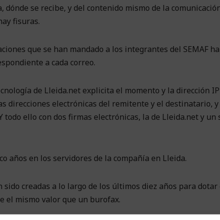
 dónde se recibe, y del contenido mismo de la comunicación
ay fisuras.
aciones que se han mandado a los integrantes del SEMAF ha
espondiente a cada correo.
nología de Lleida.net explicita el momento y la dirección IP
s direcciones electrónicas del remitente y el destinatario, y
 todo ello con dos firmas electrónicas, la de Lleida.net y un 
o años en los servidores de la compañía en Lleida.
 sido creadas a lo largo de los últimos diez años para dotar
ne el mismo valor que un burofax.