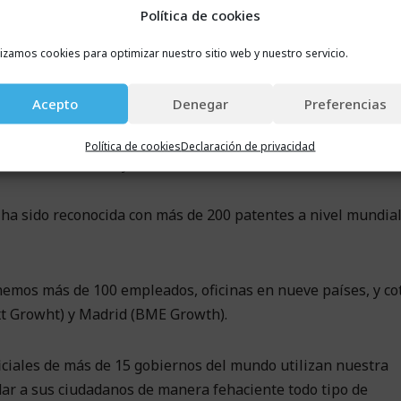
tal validez legal ante los tribunales de justicia y las
Política de cookies
lizamos cookies para optimizar nuestro sitio web y nuestro servicio.
 países reconocen la validez de los métodos electrónicos de
Acepto
Denegar
Preferencias
tificaciones legales.
Política de cookies
Declaración de privacidad
firma, notificación y contratación electrónica certificadas.
o, ha sido reconocida con más de 200 patentes a nivel mundia
nemos más de 100 empleados, oficinas en nueve países, y c
xt Growht) y Madrid (BME Growth).
oficiales de más de 15 gobiernos del mundo utilizan nuestra
dar a sus ciudadanos de manera fehaciente todo tipo de