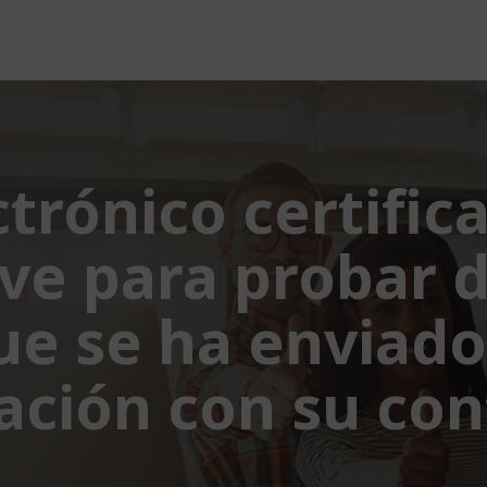
ctrónico certific
rve para probar 
ue se ha enviado
ción con su con