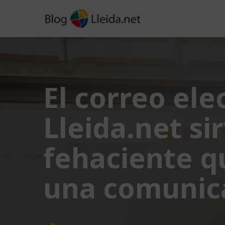
Saltar
al
contenido
El correo ele
Lleida.net si
fehaciente q
una comunica