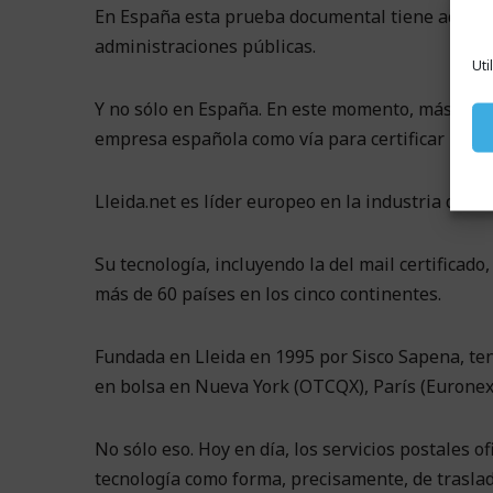
En España esta prueba documental tiene además to
administraciones públicas.
Uti
Y no sólo en España. En este momento, más de 75
empresa española como vía para certificar las no
Lleida.net es líder europeo en la industria de la 
Su tecnología, incluyendo la del mail certificad
más de 60 países en los cinco continentes.
Fundada en Lleida en 1995 por Sisco Sapena, te
en bolsa en Nueva York (OTCQX), París (Eurone
No sólo eso. Hoy en día, los servicios postales 
tecnología como forma, precisamente, de trasla