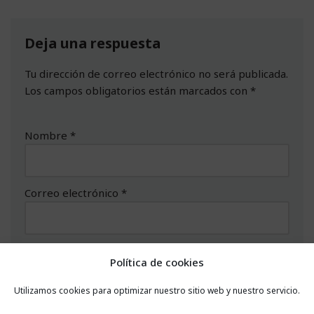
Deja una respuesta
Tu dirección de correo electrónico no será publicada.
Los campos obligatorios están marcados con
*
Nombre
*
Correo electrónico
*
Web
Política de cookies
Utilizamos cookies para optimizar nuestro sitio web y nuestro servicio.
Comentario
*