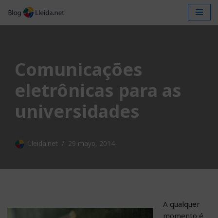
Saltar
al
contenido
Comunicações
eletrônicas para as
universidades
Lleida.net
29 mayo, 2014
A qualquer
momento é