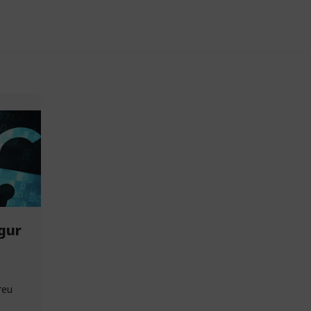
gur
reu