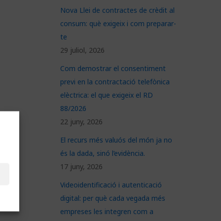
Nova Llei de contractes de crèdit al
consum: què exigeix i com preparar-
te
29 juliol, 2026
Com demostrar el consentiment
previ en la contractació telefònica
elèctrica: el que exigeix el RD
88/2026
22 juny, 2026
El recurs més valuós del món ja no
és la dada, sinó l’evidència.
17 juny, 2026
Videoidentificació i autenticació
digital: per què cada vegada més
empreses les integren com a