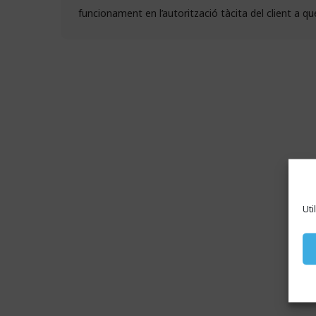
funcionament en l’autorització tàcita del client a 
Uti