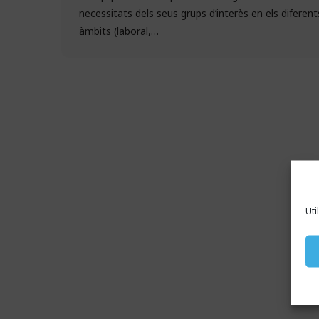
necessitats dels seus grups d’interès en els diferent
àmbits (laboral,…
Uti