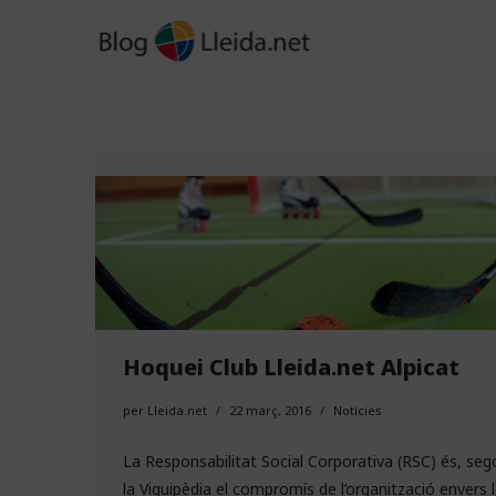
Vés
al
contingut
Hoquei Club Lleida.net Alpicat
per
Lleida.net
22 març, 2016
Notícies
La Responsabilitat Social Corporativa (RSC) és, seg
la Viquipèdia el compromís de l’organització envers 