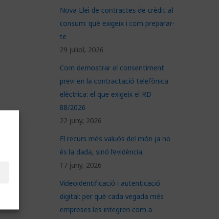
Nova Llei de contractes de crèdit al
consum: què exigeix i com preparar-
te
29 juliol, 2026
Com demostrar el consentiment
previ en la contractació telefònica
elèctrica: el que exigeix el RD
88/2026
22 juny, 2026
El recurs més valuós del món ja no
és la dada, sinó l’evidència.
17 juny, 2026
Videoidentificació i autenticació
digital: per què cada vegada més
empreses les integren com a