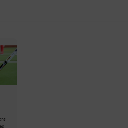
ons
les