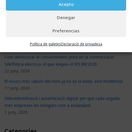
Acepto
Com comprovar la signatura electrònica d’un document i que
sigui vàlida en seu judicial
Denegar
29 juliol, 2026
Preferencias
Nova Llei de contractes de crèdit al consum: què exigeix i com
preparar-te
Política de galetes
Declaració de privadesa
29 juliol, 2026
Com demostrar el consentiment previ en la contractació
telefònica elèctrica: el que exigeix el RD 88/2026
22 juny, 2026
El recurs més valuós del món ja no és la dada, sinó l’evidència.
17 juny, 2026
Videoidentificació i autenticació digital: per què cada vegada
més empreses les integren com a estàndard
2 juny, 2026
Categories