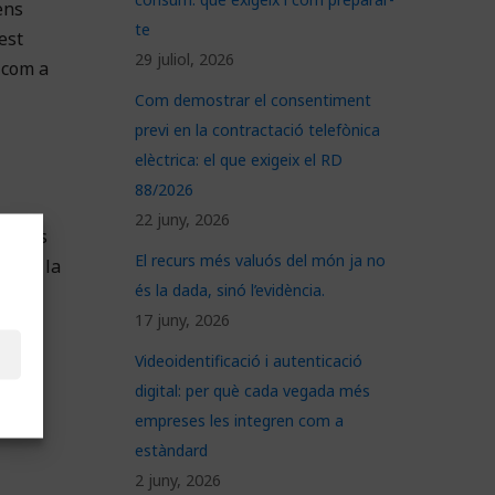
ens
te
est
29 juliol, 2026
 com a
Com demostrar el consentiment
previ en la contractació telefònica
elèctrica: el que exigeix el RD
88/2026
22 juny, 2026
erents
El recurs més valuós del món ja no
pó, i la
és la dada, sinó l’evidència.
17 juny, 2026
Videoidentificació i autenticació
digital: per què cada vegada més
empreses les integren com a
estàndard
2 juny, 2026