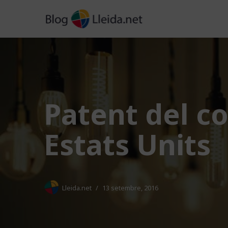
Vés
al
contingut
Patent del co
Estats Units
Lleida.net
13 setembre, 2016