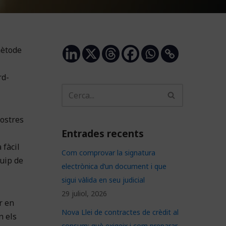
mètode
rd-
nostres
Entrades recents
 fàcil
Com comprovar la signatura
quip de
electrònica d’un document i que
sigui vàlida en seu judicial
29 juliol, 2026
r en
Nova Llei de contractes de crèdit al
n els
consum: què exigeix i com preparar-