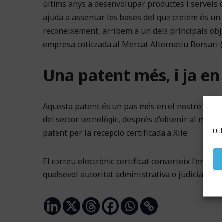
últims anys a desenvolupar productes i serveis d
ajuda a assentar les bases del que creiem és un
reconeixement, arribem a un dels principals ob
empresa cotitzada al Mercat Alternatiu Borsari 
Una patent més, i ja en
Aquesta patent és un pas més en el nostre procé
del sector tecnològic, després d’obtenir al maig la
Uti
patent per la recepció certificada a Xile.
El correu electrònic certificat converteix l’env
qualsevol autoritat administrativa o judicial. Po