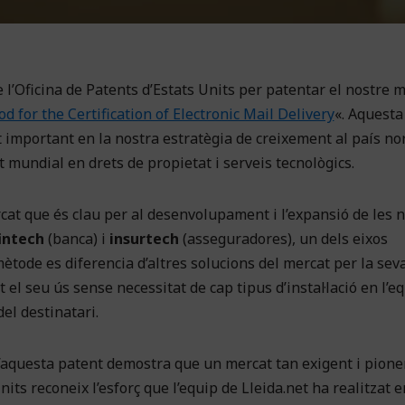
e l’Oficina de Patents d’Estats Units per patentar el nostre 
d for the Certification of Electronic Mail Delivery
«. Aquesta
 important en la nostra estratègia de creixement al país no
t mundial en drets de propietat i serveis tecnològics.
at que és clau per al desenvolupament i l’expansió de les 
intech
(banca) i
insurtech
(asseguradores), un dels eixos
mètode es diferencia d’altres solucions del mercat per la seva
t el seu ús sense necessitat de cap tipus d’instal·lació en l’e
del destinatari.
d’aquesta patent demostra que un mercat tan exigent i pione
its reconeix l’esforç que l’equip de Lleida.net ha realitzat e