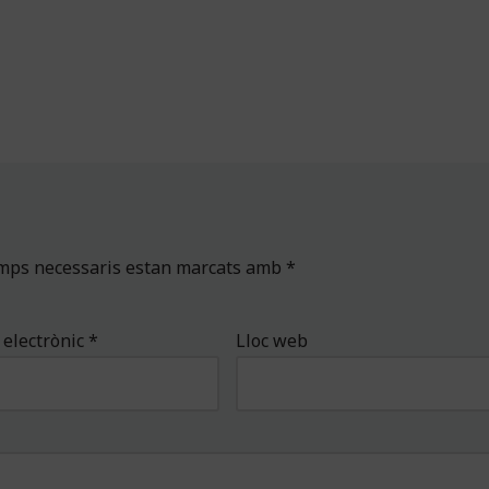
amps necessaris estan marcats amb
*
 electrònic
*
Lloc web