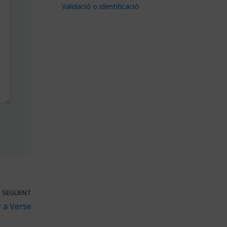
Validació o identificació
SEGÜENT
r a Verse