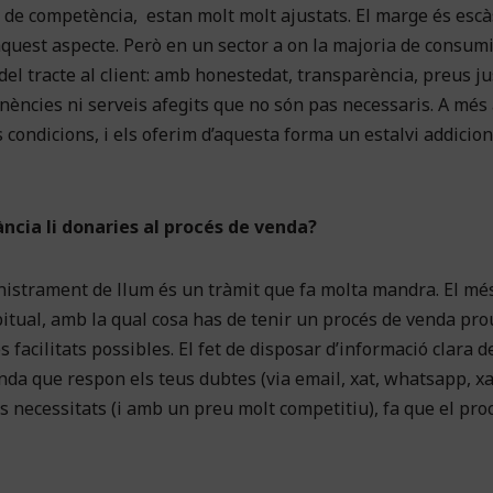
ó de competència, estan molt molt ajustats. El marge és escàs
n aquest aspecte. Però en un sector a on la majoria de consum
del tracte al client: amb honestedat, transparència, preus ju
nències ni serveis afegits que no són pas necessaris. A més
 condicions, i els oferim d’aquesta forma un estalvi addiciona
ncia li donaries al procés de venda?
nistrament de llum és un tràmit que fa molta mandra. El més
itual, amb la qual cosa has de tenir un procés de venda prou
s facilitats possibles. El fet de disposar d’informació clara d
a banda que respon els teus dubtes (via email, xat, whatsapp, x
es necessitats (i amb un preu molt competitiu), fa que el pro