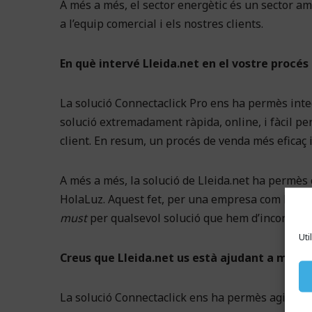
A més a més, el sector energètic és un sector a
a l’equip comercial i els nostres clients.
En què intervé Lleida.net en el vostre procé
La solució Connectaclick Pro ens ha permès int
solució extremadament ràpida, online, i fàcil pe
client. En resum, un procés de venda més eficaç i 
A més a més, la solució de Lleida.net ha permès
HolaLuz. Aquest fet, per una empresa com la nos
must
per qualsevol solució que hem d’incorporar
Uti
Creus que Lleida.net us està ajudant a millo
La solució Connectaclick ens ha permès agilitza