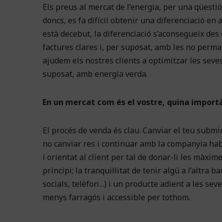
Els preus al mercat de l’energia, per una qüesti
doncs, es fa difícil obtenir una diferenciació e
està decebut, la diferenciació s’aconsegueix des 
factures clares i, per suposat, amb les no perma
ajudem els nostres clients a optimitzar les seves
suposat, amb energia verda.
En un mercat com és el vostre, quina importà
El procés de venda és clau. Canviar el teu submi
no canviar res i continuar amb la companyia hab
i orientat al client per tal de donar-li les màxime
principi; la tranquil·litat de tenir algú a l’altr
socials, telèfon…) i un producte adient a les sev
menys farragós i accessible per tothom.