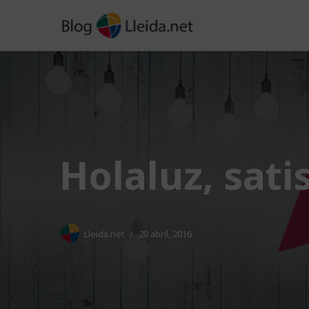
Vés
al
contingut
Holaluz, sat
Lleida.net
20 abril, 2016