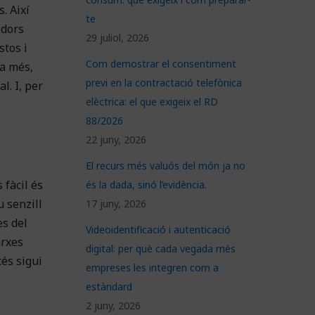
. Així
te
idors
29 juliol, 2026
stos i
Com demostrar el consentiment
 a més,
previ en la contractació telefònica
l. I, per
elèctrica: el que exigeix el RD
88/2026
22 juny, 2026
El recurs més valuós del món ja no
 fàcil és
és la dada, sinó l’evidència.
 senzill
17 juny, 2026
es del
Videoidentificació i autenticació
arxes
digital: per què cada vegada més
cés sigui
empreses les integren com a
estàndard
2 juny, 2026