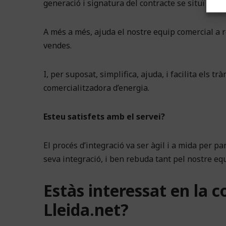
generació i signatura del contracte se situï en el
A més a més, ajuda el nostre equip comercial a r
vendes.
I, per suposat, simplifica, ajuda, i facilita els 
comercialitzadora d’energia.
Esteu satisfets amb el servei?
El procés d’integració va ser àgil i a mida per par
seva integració, i ben rebuda tant pel nostre eq
Estàs interessat en la c
Lleida.net?