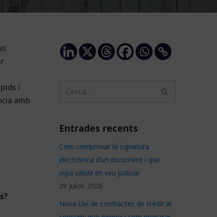
es
r
pids i
ència amb
Entrades recents
Com comprovar la signatura
electrònica d’un document i que
sigui vàlida en seu judicial
29 juliol, 2026
s?
Nova Llei de contractes de crèdit al
consum: què exigeix i com preparar-