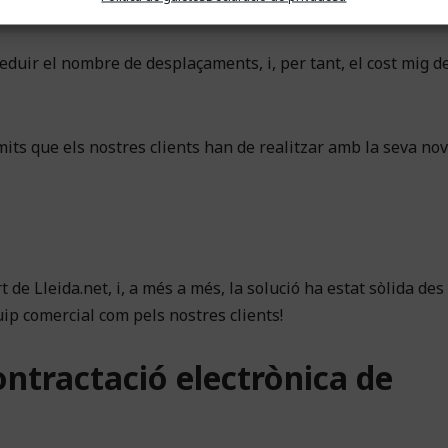
 mateix dia.
eduir el nombre de desplaçaments, i, per tant, el cost mig de
tràmits que els nostres clients han de realitzar amb la seva no
t de Lleida.net, i, a més a més, la solució ha estat sòlida des
uip comercial com pels nostres clients!
ontractació electrònica de