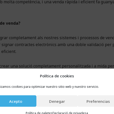
mb molta competència, i una venda ràpida i eficient fa guany
s de venda?
egrar completament als nostres sistemes i processos de ven
r signar contractes electrònics amb una doble validació per 
eficient.
 crear una solució completament personalitzada i a mida pe
tra, amb un gran interès per la nostra imatge i missatge, é
Política de cookies
 als nostres processos.
lizamos cookies para optimizar nuestro sitio web y nuestro servicio.
rar el vostre procés de venda?
Acepto
Denegar
Preferencias
r el tancament de contractes, aconseguint que el temps mig 
Política de galetes
Declaració de privadesa