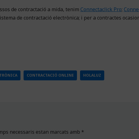
essos de contractació a mida, tenim
Connectaclick Pro
;
Connec
istema de contractació electrònica; i per a contractes ocasio
CTRÒNICA
CONTRACTACIÓ ONLINE
HOLALUZ
amps necessaris estan marcats amb
*