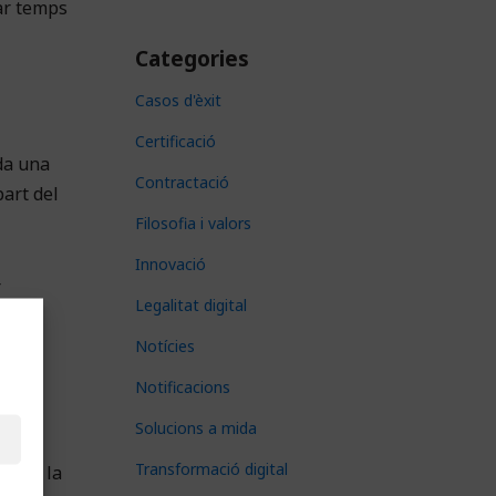
ar temps
Categories
Casos d'èxit
Certificació
da una
Contractació
part del
Filosofia i valors
Innovació
r
Legalitat digital
s un
Notícies
Notificacions
Solucions a mida
Transformació digital
entre la