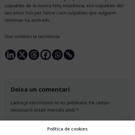
culpables de la nostra feliç existència, són culpables del
seu amor l’un per l’altre i són culpables que vulguem
celebrar-ho amb ells.
Que comenci la cerimònia.
Deixa un comentari
L'adreça electrònica no es publicarà.
Els camps
necessaris estan marcats amb
*
Política de cookies
Nom
*