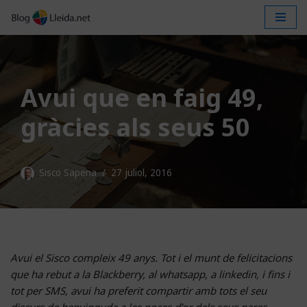
Vés
al
contingut
Avui que en faig 49,
gràcies als seus 50
Sisco Sapena
27 juliol, 2016
Avui el Sisco compleix 49 anys. Tot i el munt de felicitacions
que ha rebut a la Blackberry, al whatsapp, a linkedin, i fins i
tot per SMS, avui ha preferit compartir amb tots el seu
discurs de benvinguda a les noces d’or dels seus pares,