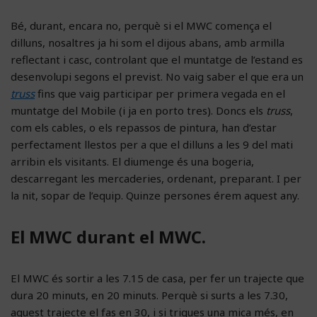
Bé, durant, encara no, perquè si el MWC comença el
dilluns, nosaltres ja hi som el dijous abans, amb armilla
reflectant i casc, controlant que el muntatge de l’estand es
desenvolupi segons el previst. No vaig saber el que era un
truss
fins que vaig participar per primera vegada en el
muntatge del Mobile (i ja en porto tres). Doncs els
truss
,
com els cables, o els repassos de pintura, han d’estar
perfectament llestos per a que el dilluns a les 9 del mati
arribin els visitants. El diumenge és una bogeria,
descarregant les mercaderies, ordenant, preparant. I per
la nit, sopar de l’equip. Quinze persones érem aquest any.
El MWC durant el MWC.
El MWC és sortir a les 7.15 de casa, per fer un trajecte que
dura 20 minuts, en 20 minuts. Perquè si surts a les 7.30,
aquest trajecte el fas en 30, i si trigues una mica més, en