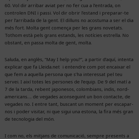
60. Vol dir arribar aviat per no fer cua a l’entrada, on
controlen DNI i passi. Vol dir obrir l’estand i preparar-te
per l’arribada de la gent. El dilluns no acostuma a ser el dia
més fort. Molta gent comença per les grans novetats.
Tothom està pels grans estands, les notícies estrella. No
obstant, en passa molta de gent, molta.
Saluda, en anglès, “May I help you?”, a partir d’aquí, intenta
explicar que fa Lleida.net i entendre com pot encaixar el
que fem a aquella persona que s’ha interessat pel teu
servei. I així totes les persones de l’equip. De 9 del matí a
7 de la tarda, rebent japonesos, colombians, indis, nord-
americans…. de vegades aconseguint un bon contacte, de
vegades no. I entre tant, buscant un moment per escapar-
nos i poder visitar, ni que sigui una estona, la fira més gran
de tecnologia del món.
I com no, els mitjans de comunicació, sempre presents a