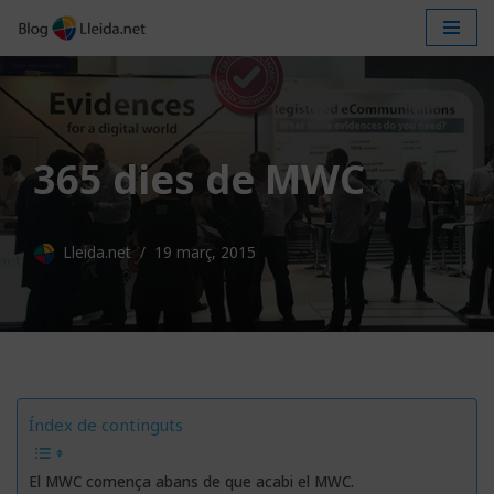
Vés
al
contingut
365 dies de MWC
Lleida.net
19 març, 2015
Índex de continguts
El MWC comença abans de que acabi el MWC.