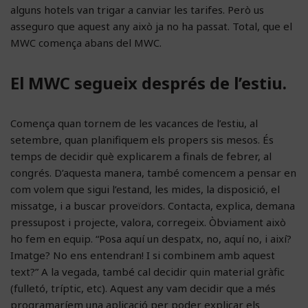
alguns hotels van trigar a canviar les tarifes. Però us
asseguro que aquest any això ja no ha passat. Total, que el
MWC comença abans del MWC.
El MWC segueix després de l’estiu.
Comença quan tornem de les vacances de l’estiu, al
setembre, quan planifiquem els propers sis mesos. És
temps de decidir què explicarem a finals de febrer, al
congrés. D’aquesta manera, també comencem a pensar en
com volem que sigui l’estand, les mides, la disposició, el
missatge, i a buscar proveïdors. Contacta, explica, demana
pressupost i projecte, valora, corregeix. Òbviament això
ho fem en equip. “Posa aquí un despatx, no, aquí no, i així?
Imatge? No ens entendran! I si combinem amb aquest
text?” A la vegada, també cal decidir quin material gràfic
(fulletó, tríptic, etc). Aquest any vam decidir que a més
programaríem una aplicació per poder explicar els