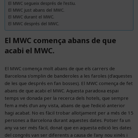
El MWC segueix després de l’estiu.
El MWC just abans del MWC.
El MWC durant el MWC.
El MWC després del MWC.
El MWC comença abans de que
acabi el MWC.
El MWC comença molt abans de que els carrers de
Barcelona s’omplin de banderoles a les faroles (d’aquestes
de les que després en fan bosses). El MWC comença de fet
abans de que acabi el MWC. Aquesta paradoxa espai
temps ve donada per la recerca dels hotels, que sempre
fem a més d’un any vista, abans de que l’edició anterior
hagi acabat. No es fàcil trobar allotjament per a més de 15
persones a Barcelona durant aquestes dates. Potser fa un
any va ser més fàcil, donat que en aquesta edició les dates
del congrés van ser diferents a causa de l’any nou xinès i