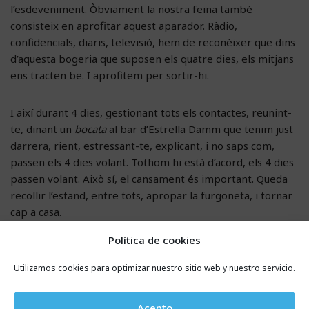
l’esdeveniment. Òbviament la nostra feina també
consisteix en aprofitar aquest aparador. Ràdio,
confidencials, diaris, televisió, hem de reconèixer que dins
d’aquesta bogeria que suposen els quatre dies, els mitjans
ens tracten be. I aprofitem per sortir-hi.
I així durant 4 dies, gestionant tots els contactes, reunint-
te, dinant un
bocata
al bar d’Estrella Damm que tenim just
darrera, rient, estressant-te, explicant, i no saps com,
passen els 4 dies volant. Tothom hi està d’acord, els 4 dies
passen volant. Això sí, el cansament és important. Queda
recollir l’estand, entre tots, apropar la furgoneta, i tornar
cap a casa.
Política de cookies
El MWC després del MWC.
Utilizamos cookies para optimizar nuestro sitio web y nuestro servicio.
El MWC no acaba el dijous. De fet, en comença un de nou.
Acepto
Tenim quasi tres-cents contactes que cal gestionar,