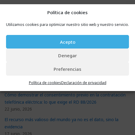
Política de cookies
Utilizamos cookies para optimizar nuestro sitio web y nuestro servicio.
Entradas recientes
Acepto
Cómo comprobar la firma electrónica de un documento y que
sea válida en sede judicial
Denegar
29 julio, 2026
Preferencias
Nueva Ley de contratos de crédito al consumo: qué exige y
cómo prepararte
Política de cookies
Declaración de privacidad
29 julio, 2026
Cómo demostrar el consentimiento previo en la contratación
telefónica eléctrica: lo que exige el RD 88/2026
22 junio, 2026
El recurso más valioso del mundo ya no es el dato, sino la
evidencia
17 junio, 2026